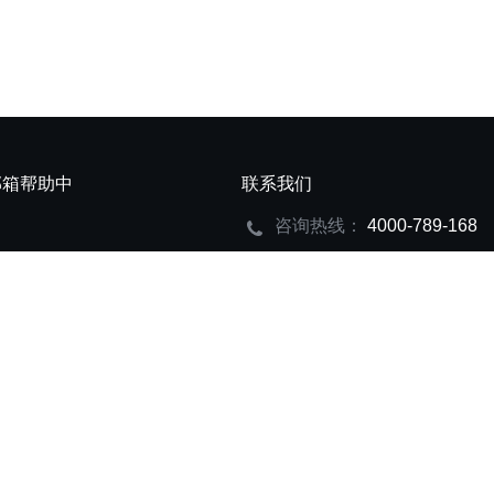
邮箱帮助中
联系我们
咨询热线：
4000-789-168
置
网易企业邮箱已支持IPv6网络
蜀ICP备15010060号-6
易企业邮箱授权一级代理商创巨科技版权所有 © 2009—2023