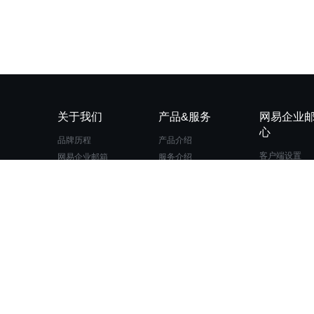
关于我们
产品&服务
网易企业
心
品牌历程
产品介绍
客户端设置
网易企业邮箱
服务介绍
DNS设置
公司简介
电子邮件服务品质
登录和退出
安全中心
写信和发信
网易校园邮箱
邮箱安全与设
网