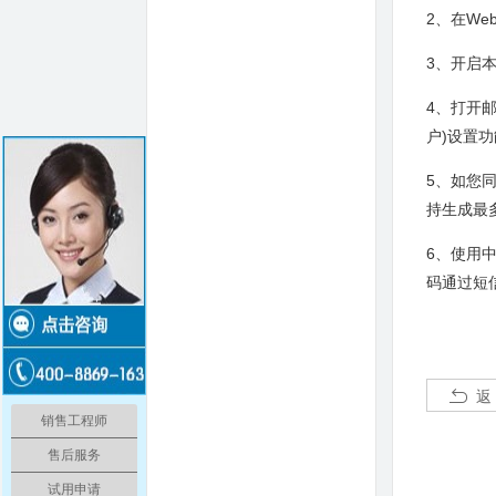
2、在We
3、开启
4、打开
户)设置
5、如您
持生成最
6、使用
码通过短
返
销售工程师
售后服务
试用申请