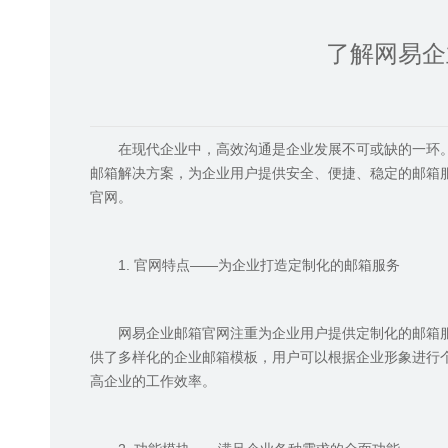
了解网易企
在现代企业中，高效沟通是企业发展不可或缺的一环
邮箱解决方案，为企业用户提供安全、便捷、稳定的邮箱
官网。
1. 官网特点——为企业打造定制化的邮箱服务
网易企业邮箱官网注重为企业用户提供定制化的邮箱
供了多样化的企业邮箱模板，用户可以根据企业形象进行
高企业的工作效率。