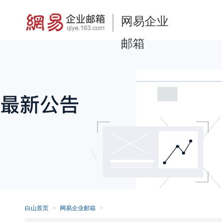
网易企业
邮箱
白山首页
网易企业邮箱