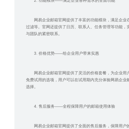
2. 功能模块——满足企业各种需求的全面功能
网易企业邮箱官网提供了丰富的功能模块，满足企业
过滤等。官网还提供了日历、联系人、任务管理等功能，
与团队的紧密联系。
3. 价格优势——给企业用户带来实惠
网易企业邮箱官网提供了灵活的价格套餐，为企业用
免费试用的选项，用户可以在试用期内充分体验网易企业
选择。
4. 售后服务——全程保障用户的邮箱使用体验
网易企业邮箱官网提供了全面的售后服务，保障用户