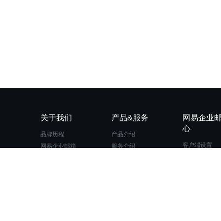
关于我们
产品&服务
网易企业
心
品牌历程
产品介绍
客户端设置
网易企业邮箱
服务介绍
DNS设置
公司简介
电子邮件服务品质
登录和退出
安全中心
写信和发信
网易校园邮箱
邮箱安全与设