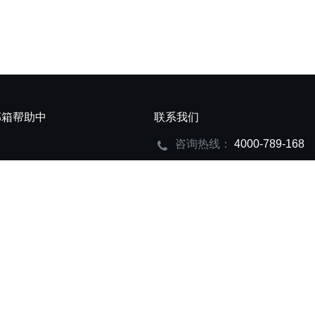
邮箱帮助中
联系我们
咨询热线：
4000-789-168
置
网易企业邮箱已支持IPv6网络
蜀ICP备15010060号-6
易企业邮箱授权一级代理商创巨科技版权所有 © 2009—2023