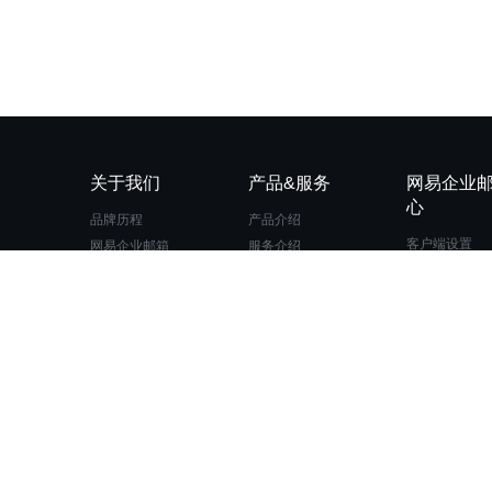
关于我们
产品&服务
网易企业
心
品牌历程
产品介绍
客户端设置
网易企业邮箱
服务介绍
DNS设置
公司简介
电子邮件服务品质
登录和退出
安全中心
写信和发信
网易校园邮箱
邮箱安全与设
网